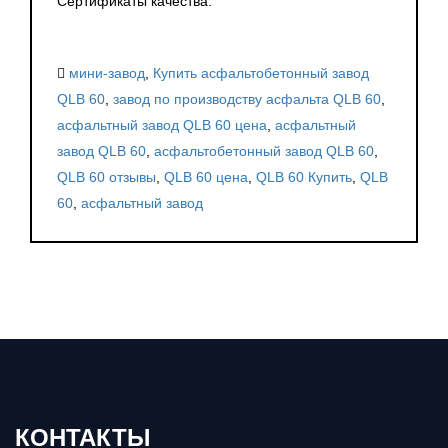
Сертификаты качества.
мини-завод
,
Купить асфальтобетонный завод
QLB 60
,
завод по производству асфальта QLB 60
,
асфальтный завод QLB 60 цена
,
асфальтный
завод QLB 60
,
асфальтобетонный завод QLB 60
,
QLB 60 отзывы
,
QLB 60 цена
,
QLB 60 Купить
,
QLB
60
,
асфальтный завод
КОНТАКТЫ