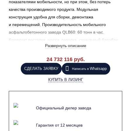
показателями мобильности, но при этом, без потерь
качества производимого продукта.
Модульная
конструкция удобна для сборки, демонтажа
и перемещений. Производительность мобильного
асфальтобетонного завода QLB60: 60 тонн в час.
Комплект поставки: шасси, горелка, сушильный барабан,
Развернуть описание
смеситель, циклонный фильтр, воздуходув, дымосос,
cистема подачи минералов, PLC, панель управления,
24 732 116 руб.
бункер готовой смеси на 9 тонн. Основное преимущество
СДЕЛАТЬ ЗАЯВКУ
Whatsapp
Написать в
QLB60 — быстрая установка, которая достигается,
благодаря уникальной сборочной схеме линии.
Более
КУПИТЬ В ЛИЗИНГ
детальные технические характеристики смотрите
в описании.
Официальный дилер завода
Гарантия от 12 месяцев