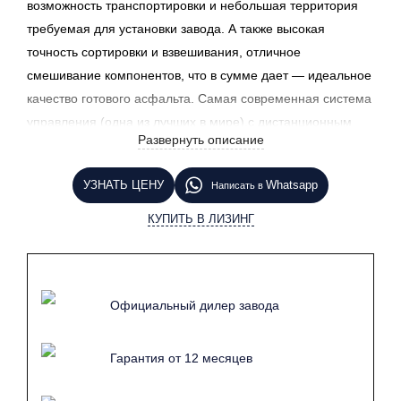
возможность транспортировки и небольшая территория
требуемая для установки завода. А также в
ысокая
точность сортировки и взвешивания, отличное
смешивание компонентов, что в сумме дает — идеальное
качество готового асфальта. Самая с
овременная система
управления
(одна
из лучших в мире),с дистанционным
Развернуть описание
обнаружением неисправностей и функцией
обслуживания.
Монтаж осуществляется в короткие сроки,
УЗНАТЬ ЦЕНУ
Whatsapp
Написать в
что влияет на КПД завода прямым образом. При этом,
завод обладает высокой производительностью — 120
КУПИТЬ В ЛИЗИНГ
тонн в час.
Подробные технические характеристики, комплектация
и конструкция завода приведены в описании
(ниже
).
Официальный дилер завода
Гарантия от 12 месяцев