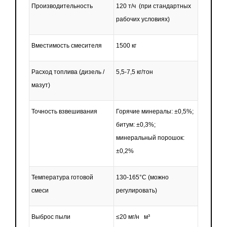
Производительность
120 т/ч
(при
стандартных
рабочих условиях)
Вместимость смесителя
1500 кг
Расход топлива
(дизель
/
5,5-7,5 кг/тон
мазут)
Точность взвешивания
Горячие минералы: ±0,5%;
битум: ±0,3%;
минеральный порошок:
±0,2%
Температура готовой
130-165°C
(можно
смеси
регулировать)
Выброс пыли
≤20 мг/н м³