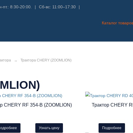
-пт.: 8:30-20:00.
|
Сб-вс: 11:00–17:30
|
Каталог товаро
актора
→
Трактора CHERY (ZOOMLION)
OMLION)
ор CHERY RF 354-B (ZOOMLION)
Трактор CHERY R
одробнее
Узнать цену
Подробнее