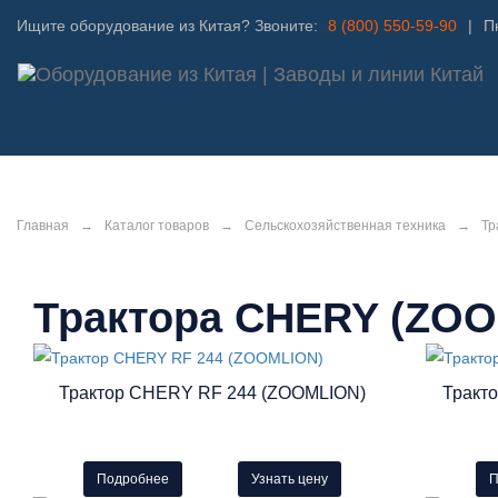
Ищите оборудование из Китая? Звоните:
8 (800) 550-59-90
|
Пн
Главная
→
Каталог товаров
→
Сельскохозяйственная техника
→
Тр
Трактора CHERY (ZO
Трактор CHERY RF 244 (ZOOMLION)
Тракт
Подробнее
Узнать цену
П