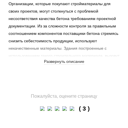
Организации, которые покупают стройматериалы для
своих проектов, могут столкнуться с проблемой
несоответствия качества бетона требованиям проектной
документации. Из за сложности контроля за правильным
соотношением компонентов поставщики бетона стремясь
снизить себестоимость продукции, используют
некачественные материалы. Здания построенные с
использованием такого строительного материала, вызовут
Развернуть описание
вопросы у генподрядчика и создадут проблемы
подрядчику.
Чтобы избежать этих проблем, целесообразно иметь
собственное производство строительного материала. Это
позволит контролировать этапы производства, а траты на
Пожалуйста, оцените страницу
постройку завода быстро окупятся благодаря растущему
( 3 )
спросу на бетон. Выбор между мобильным и
стационарным бетонным заводом зависит от объёма
необходимого бетона и условий для размещения