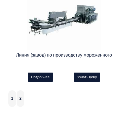
Линия (завод) по производству мороженного
Подробнее
Узнать цену
1
2