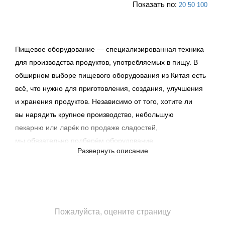
Показать по:
20
50
100
Пищевое оборудование — специализированная техника
для производства продуктов, употребляемых в пищу.
В
обширном выборе пищевого оборудования из Китая есть
всё, что нужно для приготовления, создания, улучшения
и хранения продуктов. Независимо от того, хотите ли
вы нарядить крупное производство, небольшую
пекарню или ларёк по продаже сладостей,
мы обязательно подберём оборудование
Развернуть описание
и приспособления, которые Вам необходимы.
В нашем
каталоге линий и производств. Вы найдёте: пивзаводы,
кондитерское оборудование, линии по производству
сахара, колбасное производство, оборудование
для переработки гречихи и риса, производства
Пожалуйста, оцените страницу
макаронных изделий, холодильные камеры и т.д.