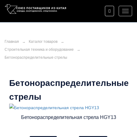
Toggl
naviga
Главная
→
Каталог товаров
→
Строительная техника и оборудование
→
Бетонораспределительные стрелы
Бетонораспределительные
стрелы
Бетонораспределительная стрела HGY13