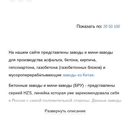
Показать по:
20
50
100
На нашем сайте представлены заводы и мини-заводы
для производства асфальта, бетона, кирпича,
гипсокартона, газобетона
(газобетонных
блоков) и
мусороперерабатывающие
заводы из Китая
.
Бетонные заводы и мини-заводы
(БРУ
) - представлены
серией HZS, линейка которая уже зарекомендовала себя
в России с самой положительной стороны. Данные заводы
имеют прекрасную производительность и при этом
Развернуть описание
выгодно отличаются от аналогов из других стран своей
ценой. Заводы оснащёны компьютерным управлением,