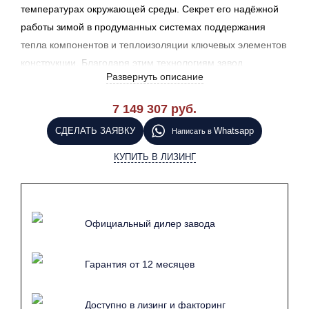
температурах окружающей среды. Секрет его надёжной
работы зимой в продуманных системах поддержания
тепла компонентов и теплоизоляции ключевых элементов
конструкции. Благодаря этим технологиям завод
Развернуть описание
гарантирует сохранение высокого качества выпускаемой
продукции даже в сильные морозы.
7 149 307 руб.
Ключевыми элементами зимнего исполнения бетонного
СДЕЛАТЬ ЗАЯВКУ
Whatsapp
Написать в
завода являются, металлоконструкции обшитые
КУПИТЬ В ЛИЗИНГ
многослойными сендвич панелями, система отопления
внутреннего объема и подогрева инертных материалов.
Официальный дилер завода
Гарантия от 12 месяцев
Доступно в лизинг и факторинг