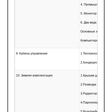
4. Промышленный ко
5. Монитор: 19 дюймо
6. Два вида системы 
Основные электронн
Компьютерный стол, 
9. Кабина управления
1.Теплоизолированна
2.Кондиционер
10. Зимняя комплектация
1.Крышки для открыти
2.Разводка труб
3.Радиаторы
4.Парогенератор диз
5.Водогрейная устан