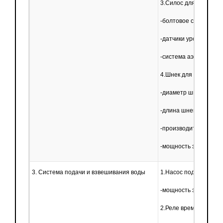
3.Силос для цемента 
-болтовое соединени
-датчики уровня
-система аэрации
4.Шнек для цемента 2
-диаметр шнека: 219 
-длина шнека: 9000 м
-производительность: 
-мощность электродви
3. Система подачи и взвешивания воды
1.Насос подачи воды
-мощность электродвиг
2.Реле времени: 1 ед