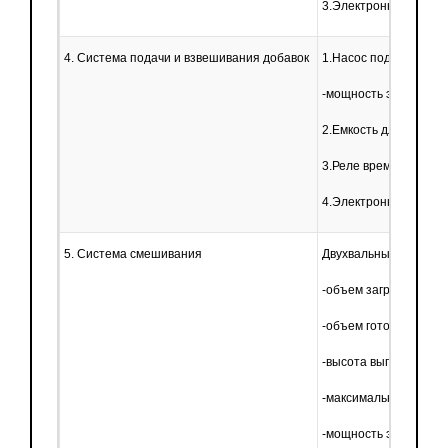
3.Электронная систе
4. Система подачи и взвешивания добавок
1.Насос подачи добав
-мощность электродви
2.Емкость для добавок:
3.Реле времени: 1 ед
4.Электронная систе
5. Система смешивания
Двухвальный смесите
-объем загрузки: 1200
-объем готового заме
-высота выгрузки: 3.8 
-максимальный разме
-мощность электродви