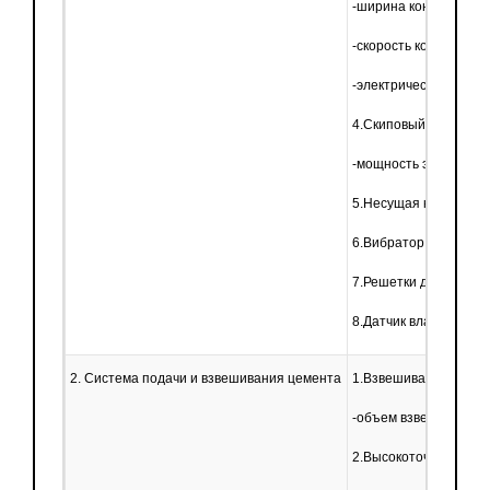
-ширина конвейера: 6
-скорость конвейера: 
-электрический бараба
4.Скиповый подъемник
-мощность электродви
5.Несущая конструкц
6.Вибратор для бунке
7.Решетки для бункер
8.Датчик влажности
2. Система подачи и взвешивания цемента
1.Взвешивающий бунк
-объем взвешивания: 0
2.Высокоточные тензод