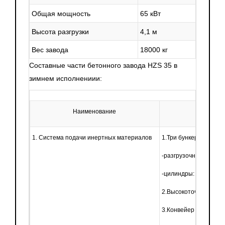
Общая мощность
65 кВт
Высота разгрузки
4,1 м
Вес завода
18000 кг
Составные части бетонного завода HZS 35 в
зимнем исполнениии:
Наименование
1. Система подачи инертных материалов
1.Три бункера, каждый
-разгрузочные отверс
-цилиндры: 3
2.Высокоточные тензод
3.Конвейер