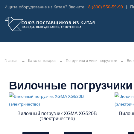
Ищите оборудование из Китая? Звоните:
8 (800) 550-59-90
|
Пн
Главная
→
Каталог товаров
→
Погрузчики и мини-погрузчики
→
Вил
Вилочные погрузчик
Вилочный погрузчик XGMA XG520B
Вилоч
(электричество)