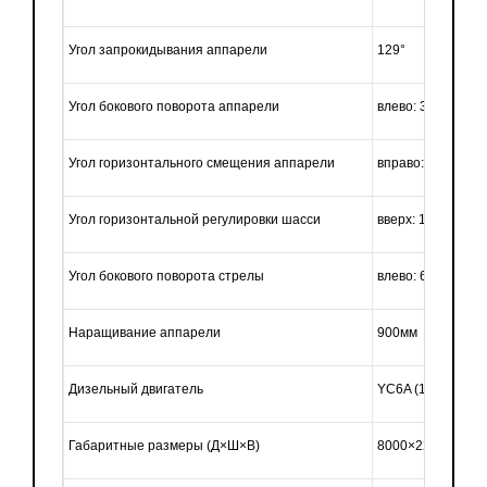
Угол запрокидывания аппарели
129°
Угол бокового поворота аппарели
влево: 35°; вправо
Угол горизонтального смещения аппарели
вправо: 4°~89°
Угол горизонтальной регулировки шасси
вверх: 10°; вниз: 
Угол бокового поворота стрелы
влево: 60°; вправо
Наращивание аппарели
900мм
Дизельный двигатель
YC6A (180кВт)
Габаритные размеры (Д×Ш×В)
8000×2260×2800