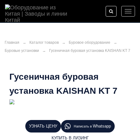
Toggl
naviga
Главная
→
Каталог товаров
→
Буровое оборудование
→
Буровые установки
→
Гусеничная буровая установка KAISHAN KT 7
Гусеничная буровая
установка KAISHAN KT 7
УЗНАТЬ ЦЕНУ
Whatsapp
Написать в
КУПИТЬ В ЛИЗИНГ