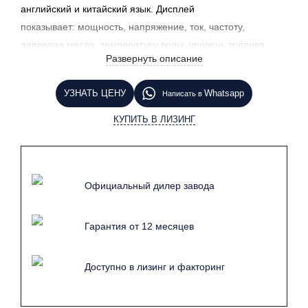
английский и китайский язык. Дисплей
показывает:
мощность, напряжение, ток, частоту,
давление масла, температуру воды, уровень топлива.
Развернуть описание
Сигнализирует о
высоком напряжении, перегрузках,
фазах потерь, низком давлении масла, высокой
УЗНАТЬ ЦЕНУ
Whatsapp
Написать в
температуре воды.
Дизельная электростанция из Китая —
это качественный продукт, обладающий приемлемой
КУПИТЬ В ЛИЗИНГ
ценой для российского потребителя. Подробные
технические характеристики доступны в описании
(ниже
).
Возможные двигатели: Deutz, Cummins, Volvo, Weichai,
Официальный дилер завода
Yuchai, Ricardo
(на
выбор клиента).
Гарантия от 12 месяцев
Доступно в лизинг и факторинг