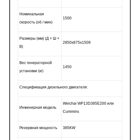
Номинальная
1500
скорость
(об
/ мин)
Размеры
(мм
)
(Д
× Ш ×
2850x875x1509
В)
Вес генераторной
1450
установки
(кг
)
Спецификация дизельного двигателя:
Weichai WP13D385E200 или
Инженерная модель
Cummins
Резервная мощность
385KW