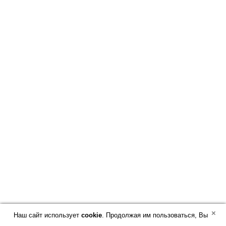
Услуги
Информация
Компания
Лизинг
Контакты
СОЦИАЛЬНЫЕ СЕТИ
Наши каналы:
×
Наш сайт использует
cookie
. Продолжая им пользоваться, Вы