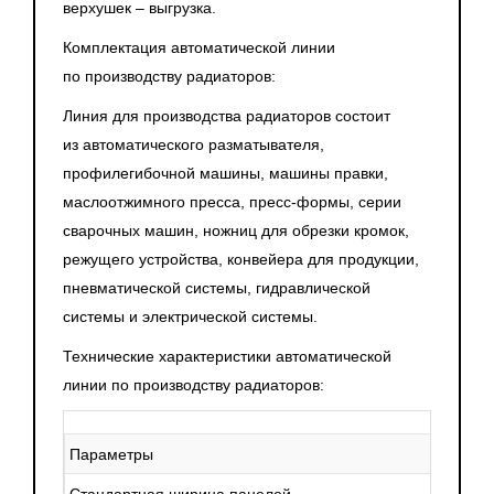
верхушек – выгрузка.
необходимости увеличения численности рабочей силы.
Комплектация автоматической линии
Кроме того, автоматизация снижает вероятность
по производству радиаторов:
человеческих ошибок, что также положительно
сказывается на общей эффективности производства.
Линия для производства радиаторов состоит
из автоматического разматывателя,
Управление производственными процессами
профилегибочной машины, машины правки,
осуществляется с помощью программируемых
маслоотжимного пресса, пресс-формы, серии
логических контроллеров (ПЛК). Это позволяет не только
сварочных машин, ножниц для обрезки кромок,
автоматизировать управление оборудованием, но и
режущего устройства, конвейера для продукции,
интегрировать все этапы производства в единую систему.
пневматической системы, гидравлической
ПЛК обеспечивают гибкость в настройках, что позволяет
системы и электрической системы.
быстро реагировать на изменения в производственных
требованиях и оптимизировать процессы в реальном
Технические характеристики автоматической
времени.
линии по производству радиаторов:
Параметры