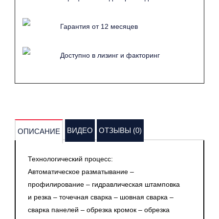
для различных типов трансформаторов.
Качество является одним из ключевых факторов,
Гарантия от 12 месяцев
определяющих конкурентоспособность продукции на
рынке. Автоматизированная линия для производства
Доступно в лизинг и факторинг
радиаторов оснащена современным оборудованием,
которое обеспечивает точность и стабильность всех
процессов. Использование высокоточных измерительных
инструментов и систем контроля качества на каждом
этапе производства позволяет минимизировать
количество брака и гарантировать высокие
ВИДЕО
ОТЗЫВЫ (0)
ОПИСАНИЕ
эксплуатационные характеристики готовой продукции.
Одним из главных преимуществ автоматизированной
Технологический процесс:
линии является высокий коэффициент полезного
Автоматическое разматывание –
действия (КПД). Благодаря автоматизации процессов,
профилирование – гидравлическая штамповка
таких как резка, сварка и сборка, значительно
и резка – точечная сварка – шовная сварка –
сокращаются временные затраты на производство. Это
сварка панелей – обрезка кромок – обрезка
позволяет увеличить объёмы выпускаемой продукции без