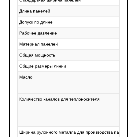
Стандартная ширина панелей
Длина панелей
Допуск по длине
Рабочее давление
Материал панелей
Общая мощность
Общие размеры линии
Масло
Т
Т
Количество каналов для теплоносителя
П
П
П
Ширина рулонного металла для производства панелей
П