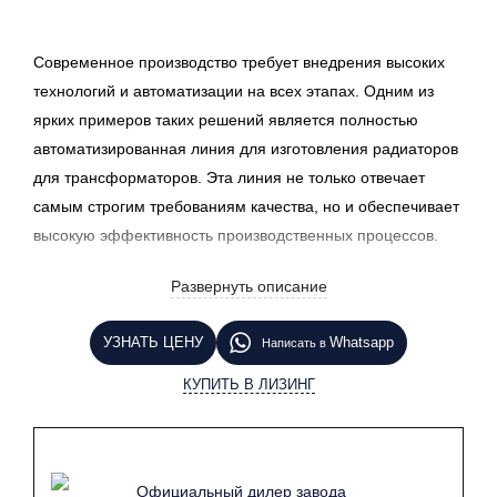
Современное производство требует внедрения высоких
технологий и автоматизации на всех этапах. Одним из
ярких примеров таких решений является полностью
автоматизированная линия для изготовления радиаторов
для трансформаторов. Эта линия не только отвечает
самым строгим требованиям качества, но и обеспечивает
высокую эффективность производственных процессов.
Автоматизированная линия предназначена для
Развернуть описание
производства радиаторов с разнообразными
параметрами и расстояниями между центрами патрубков.
УЗНАТЬ ЦЕНУ
Whatsapp
Написать в
Это позволяет адаптироваться к различным требованиям
КУПИТЬ В ЛИЗИНГ
клиентов и производить радиаторы, соответствующие
специфическим техническим условиям. Линия может
обрабатывать различные материалы, что расширяет её
функциональность и позволяет производить радиаторы
Официальный дилер завода