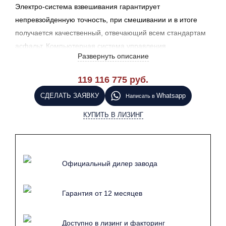
Электро-система взвешивания гарантирует
непревзойденную точность, при смешивании и в итоге
получается качественный, отвечающий всем стандартам
асфальт. Компьютерная система управления
Развернуть описание
минимизирует риски производства и моментально
выявляет неисправности в работе завода.
119 116 775 руб.
СДЕЛАТЬ ЗАЯВКУ
Whatsapp
Написать в
КУПИТЬ В ЛИЗИНГ
Официальный дилер завода
Гарантия от 12 месяцев
Доступно в лизинг и факторинг