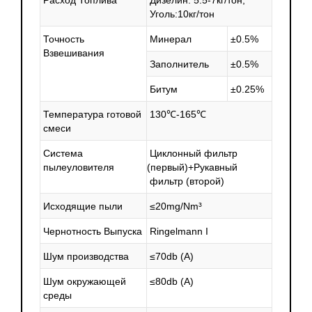
Расход Топлива
Дизелин: 5.5-7кг/тон;
Уголь:10кг/тон
Точность
Минерал
±0.5%
Взвешивания
Заполнитель
±0.5%
Битум
±0.25%
Температура готовой
130℃-165℃
смеси
Система
Циклонный фильтр
пылеуловителя
(первый
)+Рукавный
фильтр
(второй
)
Исходящие пыли
≤20mg/Nm³
Чернотность Выпуска
Ringelmann I
Шум производства
≤70db
(A
)
Шум окружающей
≤80db
(A
)
среды