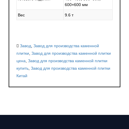
Цифровое управление станком JS-600D предусматривает
600×600 мм
возможности программной настройки производственных
Вес
9.6 т
процессов, обеспечивая точность соблюдения
технологии, дозировки компонентов, геометрических
размеров изделий и так далее. Управление максимально
упрощено и предусматривает наличие необходимых
Завод
,
Завод для производства каменной
средств сигнализации об аварийной ситуации.
плитки
,
Завод для производства каменной плитки
У нас Вы можете купить оборудование для производства
цена
,
Завод для производства каменной плитки
каменной плитки по выгодной цене.
купить
,
Завод для производства каменной плитки
Китай