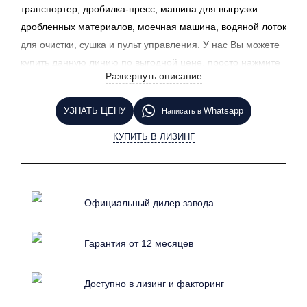
транспортер, дробилка-пресс, машина для выгрузки
дробленных материалов, моечная машина, водяной лоток
для очистки, сушка и пульт управления. У нас Вы можете
купить данную линию по выгодной цене, просто нажмите
Развернуть описание
кнопку узнать цену и наш менеджер свяжется с Вами
в ближайшее время.
УЗНАТЬ ЦЕНУ
Whatsapp
Написать в
КУПИТЬ В ЛИЗИНГ
Официальный дилер завода
Гарантия от 12 месяцев
Доступно в лизинг и факторинг