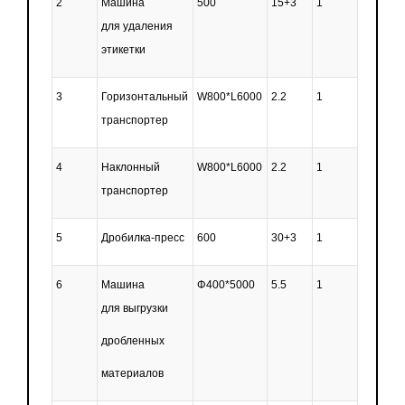
2
Машина
500
15+3
1
для удаления
этикетки
3
Горизонтальный
W800*L6000
2.2
1
транспортер
4
Наклонный
W800*L6000
2.2
1
транспортер
5
Дробилка-пресс
600
30+3
1
6
Машина
Φ400*5000
5.5
1
для выгрузки
дробленных
материалов