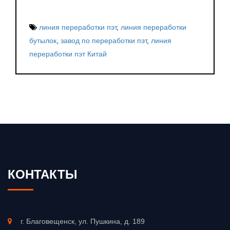
линия переработки пэт
,
линия переработки
бутылок
,
завод по переработки пэт
,
линия
переработки пэт Китай
КОНТАКТЫ
г. Благовещенск, ул. Пушкина, д. 189