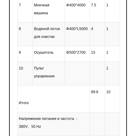
7
Моечная
Φ400*4000
7.5
1
машина
8
Водяной лоток
Φ400*L5000
4
1
для очистки
9
Осушитель
Φ500*2700
15
1
10
Пульт
1
управления
89.6
10
Итого
Напряжение питания и частота ：
380V、50 Hz