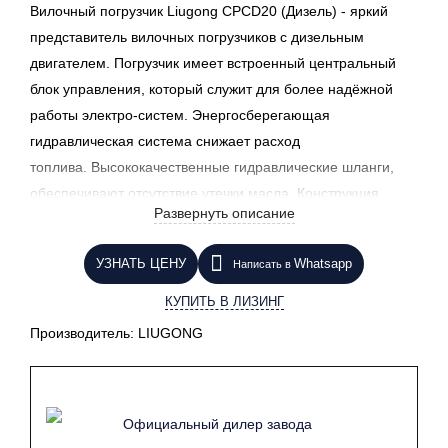
Вилочный погрузчик Liugong CPCD20 (Дизель) - яркий
представитель вилочных погрузчиков с дизельным
двигателем. Погрузчик имеет встроенный центральный
блок управления, который служит для более надёжной
работы электро-систем. Энергосберегающая
гидравлическая система снижает расход
топлива. Высококачественные гидравлические шланги,
обеспечивают отсутствие утечки масла. Конструкция
Развернуть описание
кабины с широким обзором повышает
производительность и безопасность.
Более подробные
УЗНАТЬ ЦЕНУ
Whatsapp
Написать в
характеристики доступны в описании (ниже). Если Вам
интересен продукт, нажмите кнопку "узнать цену" и наш
КУПИТЬ В ЛИЗИНГ
менеджер свяжется с Вами в ближайшее время.
Производитель:
LIUGONG
Официальный дилер завода