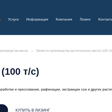
в
Услуги
Информация
Компания
Лизинг
Контакт
производства масла
→
Линия по производству растительного масла (100 т/с
100 т/с)
аботки и прессования, рафинации, экстракции сои и других раст
КУПИТЬ В ЛИЗИНГ