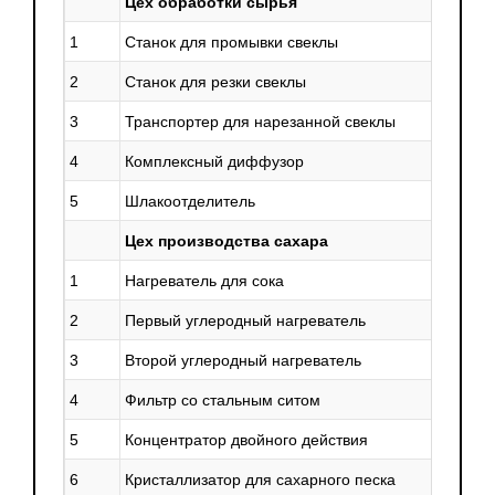
Цех обработки сырья
1
Станок для промывки свеклы
1
2
Станок для резки свеклы
2
3
Транспортер для нарезанной свеклы
3
4
Комплексный диффузор
1
5
Шлакоотделитель
4
Цех производства сахара
1
Нагреватель для сока
9
2
Первый углеродный нагреватель
3
3
Второй углеродный нагреватель
3
4
Фильтр со стальным ситом
3
5
Концентратор двойного действия
7
6
Кристаллизатор для сахарного песка
6