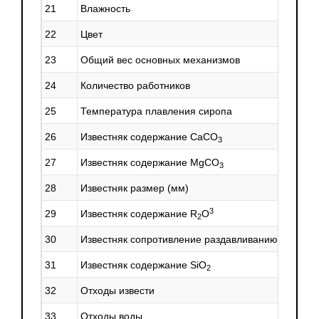
21
Влажность
22
Цвет
23
Общий вес основных механизмов
24
Количество работников
25
Температура плавления сиропа
26
Известняк содержание CaCO
3
27
Известняк содержание MgCO
3
28
Известняк размер
(мм
)
3
29
Известняк содержание R
O
2
30
Известняк сопротивление раздавливанию
31
Известняк содержание SiO
2
32
Отходы извести
33
Отходы воды