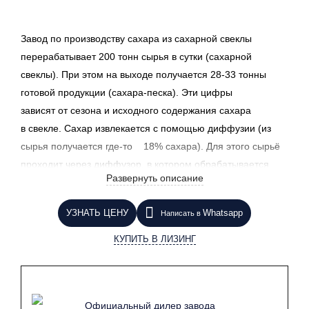
Завод по производству сахара из сахарной свеклы
перерабатывает 200 тонн сырья в сутки
(сахарной
свеклы). При этом на выходе получается 28-33 тонны
готовой продукции
(сахара
-песка).
Эти цифры
зависят
от сезона и исходного содержания сахара
в свекле.
Сахар извлекается с помощью диффузии
(из
сырья получается
где-то
18% сахара). Для этого сырьё
проходит через
диффузор, в котором обрабатывается
Развернуть описание
встречным потоком горячей воды, и из полосок
экстрагируются сахар и другие растворимые твердые
УЗНАТЬ ЦЕНУ
Whatsapp
Написать в
вещества.
Отходы производства можно использовать
для
изготовления вина, уксуса или в качестве корма
КУПИТЬ В ЛИЗИНГ
для животных. У нас Вы можете купить завод
по производству сахара из сахарной свеклы по выгодной
цене.
Официальный дилер завода