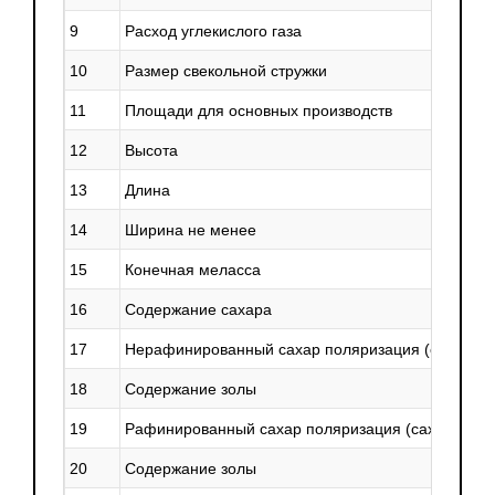
9
Расход углекислого газа
10
Размер свекольной стружки
11
Площади для основных производств
12
Высота
13
Длина
14
Ширина не менее
15
Конечная меласса
16
Содержание сахара
17
Нерафинированный сахар поляризация
(сахарист
18
Содержание золы
19
Рафинированный сахар поляризация
(сахаристос
20
Содержание золы