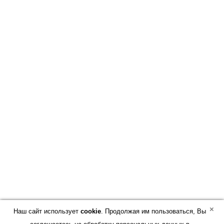
Услуги
Информация
Компания
Лизинг
Контакты
СОЦИАЛЬНЫЕ СЕТИ
Наши каналы:
×
Наш сайт использует
cookie
. Продолжая им пользоваться, Вы