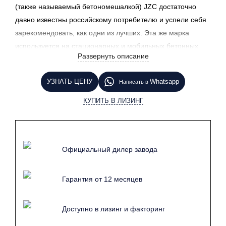
(также называемый бетономешалкой) JZC достаточно
давно известны российскому потребителю и успели себя
зарекомендовать, как одни из лучших. Эта же марка
используется на стационарных и мобильных бетонных
Развернуть описание
заводах серии HZS. Вам интересен данный технический
продукт? Нажмите на кнопку "Узнать цену" и наш
УЗНАТЬ ЦЕНУ
Whatsapp
Написать в
менеджер свяжется с Вами в ближайшее время.
КУПИТЬ В ЛИЗИНГ
Официальный дилер завода
Гарантия от 12 месяцев
Доступно в лизинг и факторинг