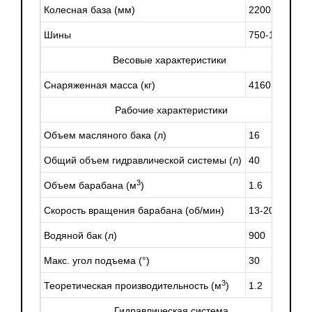
где качество и скорость выполнения работ играют
Колесная база (мм)
2200
решающую роль.
Шины
750-16
Весовые характеристики
Снаряженная масса (кг)
4160
Рабочие характеристики
Объем масляного бака (л)
16
Общий объем гидравлической системы (л)
40
3
Объем барабана (м
)
1.6
Скорость вращения барабана (об/мин)
13-20
Водяной бак (л)
900
Макс. угол подъема (°)
30
3
Теоретическая производительность (м
)
1.2
Гидравлическая система