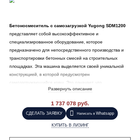
Бетоносмеситель с самозагрузкой Yugong SDM1200
представляет собой высокоэффективное и
специализированное оборудование, которое
предназначено для непосредственного производства и
транспортировки бетонных смесей на строительных
площадках. Эта машина выделяется своей уникальной
конструкцией, в которой предусмотрен
самозагружающийся ковш. Это означает, что
Развернуть описание
бетоносмеситель способен самостоятельно загружать все
необходимые ингредиенты для приготовления бетонной
1 737 078 руб.
смеси, не требуя для этого использования
СДЕЛАТЬ ЗАЯВКУ
Whatsapp
Написать в
дополнительного оборудования или помощи других
машин.
КУПИТЬ В ЛИЗИНГ
Yugong SDM 1200 не является просто очередным