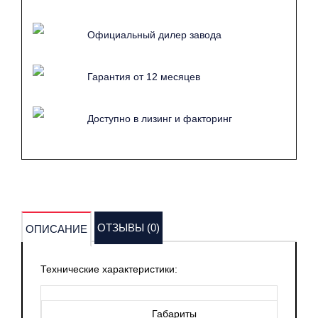
устройством в мире строительной техники. На самом
деле, это действительно значительная и практичная
Официальный дилер завода
инвестиция для компаний, работающих в сфере
строительства. Данная модель представляет собой синтез
Гарантия от 12 месяцев
автобетоносмесителя и бетонного завода, что делает ее
уникальным и многофункциональным решением,
способным удовлетворить потребности самых различных
Доступно в лизинг и факторинг
строительных проектов.
Одной из ключевых особенностей бетоносмесителя
Yugong SDM 1200 является его высокая маневренность,
что делает его прекрасно адаптированным для работы в
условиях ограниченного пространства, где традиционные
ОТЗЫВЫ (0)
ОПИСАНИЕ
машины могут сталкиваться с определенными
трудностями. Компактные размеры и высокая
Технические характеристики:
мобильность данной модели позволяют легко
перемещать ее между различными участками
строительной площадки, обеспечивая тем самым
Габариты