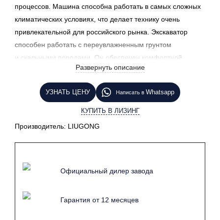
процессов. Машина способна работать в самых сложных
климатических условиях, что делает технику очень
привлекательной для российского рынка. Экскаватор
способен работать с переувлажненным грунтом
и скальными породами. Он обеспечен комфортной
Развернуть описание
кабиной и необходимой электроникой, что облегчает
рабочий процесс машиниста. Вам интересен данный
УЗНАТЬ ЦЕНУ
Whatsapp
Написать в
технический продукт? Нажмите на кнопку
«Узнать
цену»
и наш менеджер свяжется с Вами в ближайшее время.
КУПИТЬ В ЛИЗИНГ
Производитель:
LIUGONG
Официальный дилер завода
Гарантия от 12 месяцев