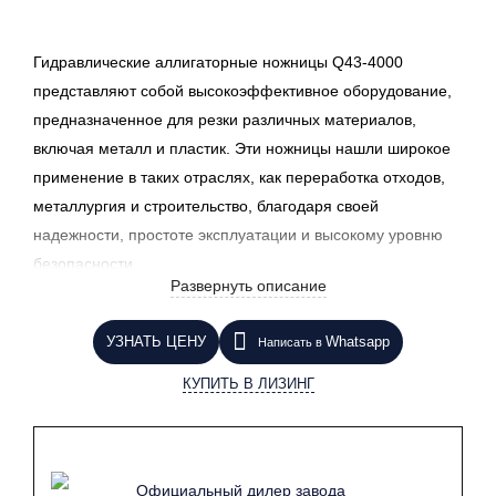
Гидравлические аллигаторные ножницы Q43-4000
представляют собой высокоэффективное оборудование,
предназначенное для резки различных материалов,
включая металл и пластик. Эти ножницы нашли широкое
применение в таких отраслях, как переработка отходов,
металлургия и строительство, благодаря своей
надежности, простоте эксплуатации и высокому уровню
безопасности.
Развернуть описание
Одним из главных достоинств модели Q43-4000 является
ее интуитивно понятный интерфейс. Операторы могут
УЗНАТЬ ЦЕНУ
Whatsapp
Написать в
легко освоить работу с ножницами без необходимости в
КУПИТЬ В ЛИЗИНГ
длительном обучении. Простота конструкции позволяет
быстро проводить техническое обслуживание и замену
изношенных деталей, что минимизирует время простоя
оборудования и повышает его эффективность.
Официальный дилер завода