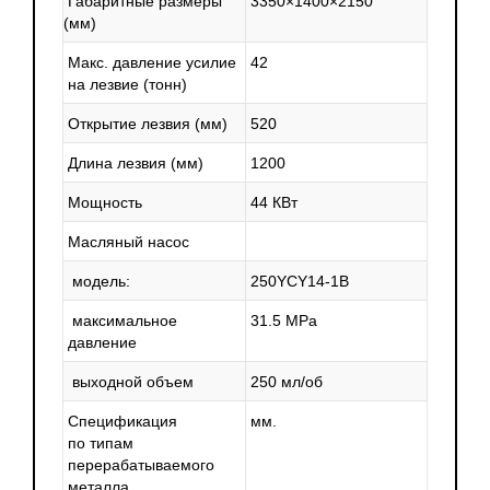
Габаритные размеры
3350×1400×2150
(мм
)
или труднодоступных местах.
Макс. давление усилие
42
Гидравлические аллигаторные ножницы Q43-4000
на лезвие
(тонн
)
находят применение в различных отраслях. В
металлургии они используются для переработки scrap-
Открытие лезвия
(мм
)
520
металлов, в строительстве – для демонтажа старых
Длина лезвия
(мм
)
1200
конструкций, а также в переработке отходов, где
Мощность
44 КВт
требуется быстрая и эффективная резка. Эти ножницы
позволяют значительно повысить производительность
Масляный насос
труда и сократить время на обработку материалов.
модель:
250YCY14-1B
максимальное
31.5 MPa
давление
выходной объем
250 мл/об
Спецификация
мм.
по типам
перерабатываемого
металла