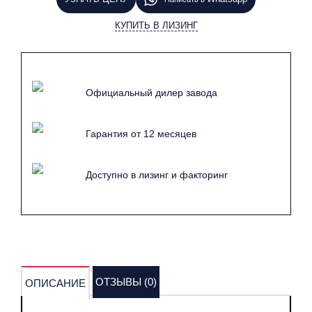
оборудование, предназначенное как для дробления
бетона, бетона с арматурой, так и для резки металла.
КУПИТЬ В ЛИЗИНГ
Специалисты нашей компании подберут для Вас всё
необходимое навесное оборудование для
экскаватора под Ваши запросы технику. Просто нажмите
Официальный дилер завода
кнопку узнать цену и расскажите менеджеру о своих
задачах и технике, и мы обязательно подберём для Вас
Гарантия от 12 месяцев
лучшее оборудование по приятной цене.
Доступно в лизинг и факторинг
ОТЗЫВЫ (0)
ОПИСАНИЕ